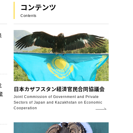
コンテンツ
Contents
３
２
日本カザフスタン
経済官民合同協議会
産
Joint Commission of Government and Private
Sectors of Japan and Kazakhstan on Economic
Cooperation