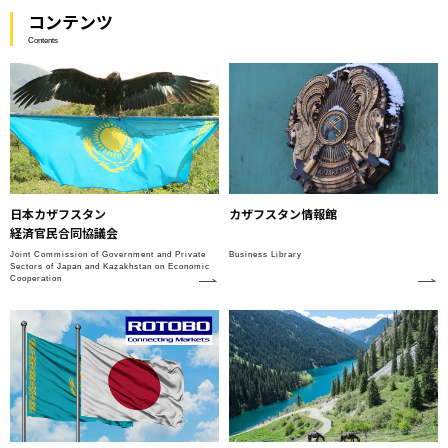
コンテンツ
Contents
日本カザフスタン
カザフスタン情報館
経済官民合同協議会
Joint Commission of Government and Private
Business Library
Sectors of Japan and Kazakhstan on Economic
Cooperation