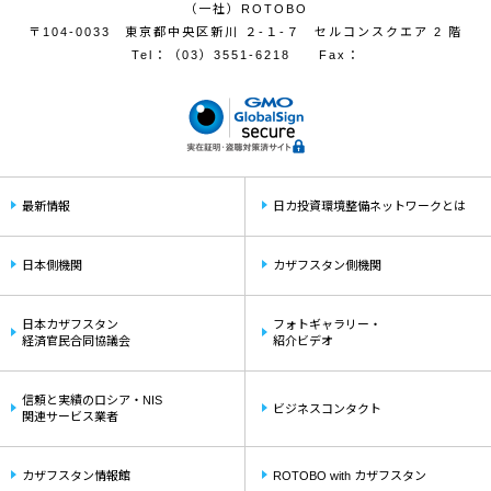
（一社）ROTOBO
〒104-0033 東京都中央区新川 ２-１-７ セルコンスクエア 2 階
Tel：
（03）3551-6218
Fax：
最新情報
日カ投資環境整備ネットワークとは
日本側機関
カザフスタン側機関
日本カザフスタン
フォトギャラリー・
経済官民合同協議会
紹介ビデオ
信頼と実績のロシア・NIS
ビジネスコンタクト
関連サービス業者
カザフスタン情報館
ROTOBO with カザフスタン