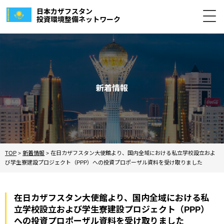
日本カザフスタン
投資環境整備ネットワーク
新着情報
TOP
新着情報
在日カザフスタン大使館より、国内全域における私立学校設立およ
>
>
び学生寮建設プロジェクト（PPP）への投資プロポーザル資料を受け取りました
在日カザフスタン大使館より、国内全域における私
立学校設立および学生寮建設プロジェクト（PPP）
への投資プロポーザル資料を受け取りました