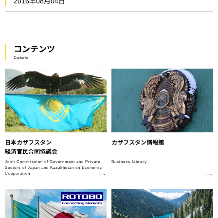
2016年08月04日
コンテンツ
Contents
日本カザフスタン
カザフスタン情報館
経済官民合同協議会
Joint Commission of Government and Private
Business Library
Sectors of Japan and Kazakhstan on Economic
Cooperation