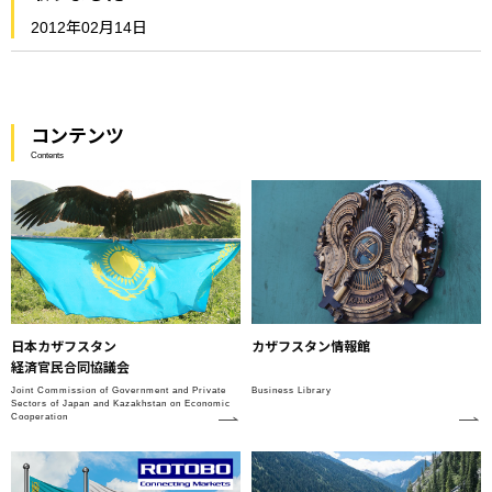
2012年02月14日
コンテンツ
Contents
日本カザフスタン
カザフスタン情報館
経済官民合同協議会
Joint Commission of Government and Private
Business Library
Sectors of Japan and Kazakhstan on Economic
Cooperation