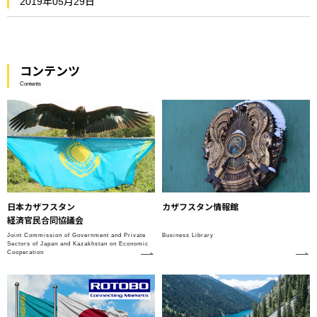
2019年05月29日
コンテンツ
Contents
日本カザフスタン
カザフスタン情報館
経済官民合同協議会
Joint Commission of Government and Private
Business Library
Sectors of Japan and Kazakhstan on Economic
Cooperation