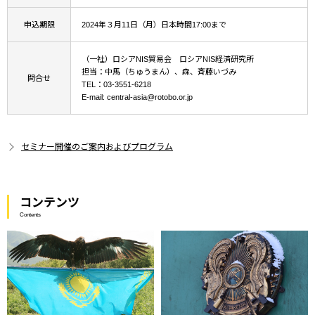
申込期限
2024年３月11日（月）日本時間17:00まで
（一社）ロシアNIS貿易会 ロシアNIS経済研究所
担当：中馬（ちゅうまん）、森、斉藤いづみ
問合せ
TEL：03-3551-6218
E-mail: central-asia@rotobo.or.jp
セミナー開催のご案内およびプログラム
コンテンツ
Contents