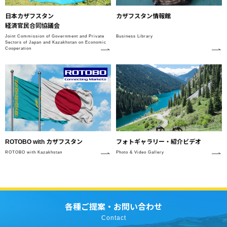
日本カザフスタン
カザフスタン情報館
経済官民合同協議会
Joint Commission of Government and Private
Business Library
Sectors of Japan and Kazakhstan on Economic
Cooperation
フォトギャラリー・紹介ビデオ
ROTOBO with カザフスタン
Photo & Video Gallery
ROTOBO with Kazakhstan
各種ご提案・お問い合わせ
Contact