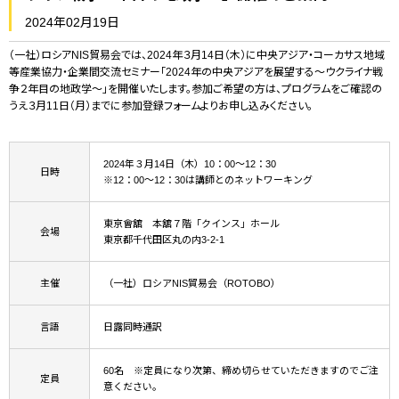
2024年02月19日
（一社）ロシアNIS貿易会では、2024年３月14日（木）に中央アジア・コーカサス地域
等産業協力・企業間交流セミナー「2024年の中央アジアを展望する～ウクライナ戦
争２年目の地政学～」を開催いたします。参加ご希望の方は、プログラムをご確認の
うえ３月11日（月）までに参加登録フォームよりお申し込みください。
2024年３月14日（木）10：00～12：30
日時
※12：00～12：30は講師とのネットワーキング
東京會舘 本舘７階「クインス」ホール
会場
東京都千代田区丸の内3-2-1
主催
（一社）ロシアNIS貿易会（ROTOBO）
言語
日露同時通訳
60名 ※定員になり次第、締め切らせていただきますのでご注
定員
意ください。