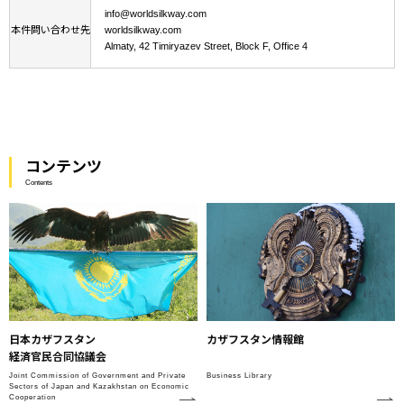
info@worldsilkway.com
本件問い合わせ先
worldsilkway.com
Almaty, 42 Timiryazev Street, Block F, Office 4
コンテンツ
Contents
日本カザフスタン
カザフスタン情報館
経済官民合同協議会
Joint Commission of Government and Private
Business Library
Sectors of Japan and Kazakhstan on Economic
Cooperation